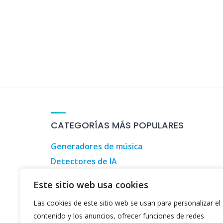
100 Coches
,
3D Designs
,
3D Home Design
,
CATEGORÍAS MÁS POPULARES
Generadores de música
Detectores de IA
Herramientas de marketing digital
Este sitio web usa cookies
Herramientas de inversión
Las cookies de este sitio web se usan para personalizar el
Herramientas para informáticos
contenido y los anuncios, ofrecer funciones de redes
Generadores de videos de TikTok