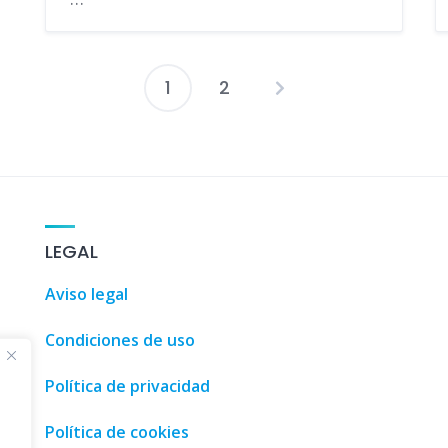
1
2
Paginación
de
entradas
3D House Design
,
AI Tool
,
Add AI Tools
,
Add New AI
,
Add You
LEGAL
Aviso legal
Condiciones de uso
Política de privacidad
Política de cookies