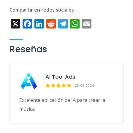
Compartir en redes sociales
X
F
Li
R
T
W
E
ac
n
e
el
h
m
e
k
d
e
at
ai
Reseñas
b
e
di
gr
s
l
o
dI
t
a
A
o
n
m
p
AI Tool Ads
k
p
20.02.2026
Excelente aplicación de IA para crear la
música.