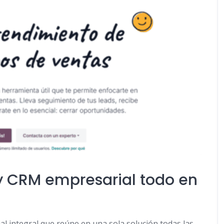
y CRM empresarial todo en
l integral que reúne en una sola solución todas las